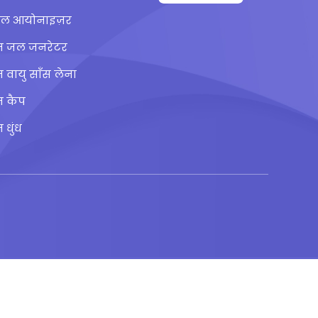
 जल आयोनाइज़र
जन जल जनरेटर
न वायु साँस लेना
न कैप
 धुंध
ftener & Purifier