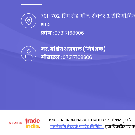
701-702, रिंग रोड मॉल, सेक्टर 3, रोहिणी,दिल
भारत
फ़ोन :
07317168906
मर. अक्षित अग्रवाल
(
निदेशक
)
मोबाइल :
07317168906
KYKCORP INDIA PRIVATE LIMITED सर्वाधिकार सुरक्षित.
इन्फोकॉम नेटवर्क प्राइवेट लिमिटेड .
द्वारा विकसित एवं प्