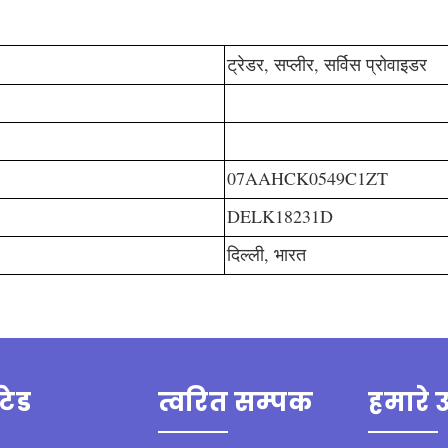
ट्रेडर, सप्लीर, सर्विस प्रोवाइडर
07AAHCK0549C1ZT
DELK18231D
दिल्ली, भारत
टेड
त्वरित सम्पक
हमारे उ