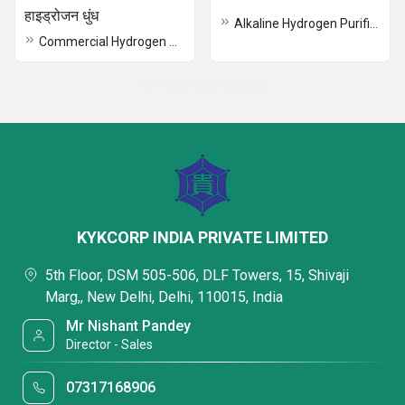
हाइड्रोजन धुंध
Alkaline Hydrogen Purifier
Commercial Hydrogen Mist
No more record exists
KYKCORP INDIA PRIVATE LIMITED
5th Floor, DSM 505-506, DLF Towers, 15, Shivaji
Marg,, New Delhi, Delhi, 110015, India
Mr Nishant Pandey
Director - Sales
07317168906