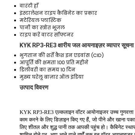
वारंटी
हाँ
इंस्टालेशन टाइप
कैबिनेट का प्रकार
मटेरियल
प्लास्टिक
पानी का स्त्रोत
भूजल
टाइप करें
वाटर सॉफ्टनर
KYK RP3-RE3 क्षारीय जल आयनाइज़र व्यापार सूचना
भुगतान की शर्तें
कैश इन एडवांस (CID)
आपूर्ति की क्षमता
100 प्रति महीने
डिलीवरी का समय
10 दिन
मुख्य घरेलू बाज़ार
ऑल इंडिया
उत्पाद विवरण
KYK RP3-RE3 एल्कलाइन वॉटर आयोनाइजर उच्च गुणवत्ता वाले प
काम करने के लिए डिज़ाइन किए गए हैं, जो पीने और खाना पका
लिए शीतल और शुद्ध पानी तक आपकी पहुंच हो। कैबिनेट स्थ
शामिल होने पर, आप आने वाले वर्षों तक इन वॉटर आयनाइज़र 