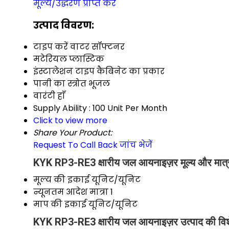
मूल्य/उद्धरण प्राप्त करें
उत्पाद विवरण:
टाइप करें
वाटर सॉफ्टनर
मटेरियल
प्लास्टिक
इंस्टालेशन टाइप
कैबिनेट का प्रकार
पानी का स्त्रोत
भूजल
वारंटी
हाँ
Supply Ability :
100 Unit Per Month
Click to view more
Share Your Product:
Request To Call Back
जांच भेजें
KYK RP3-RE3 क्षारीय जल आयनाइज़र मूल्य और मात्
मूल्य की इकाई
यूनिट/यूनिट
न्यूनतम आदेश मात्रा
1
माप की इकाई
यूनिट/यूनिट
KYK RP3-RE3 क्षारीय जल आयनाइज़र उत्पाद की विश