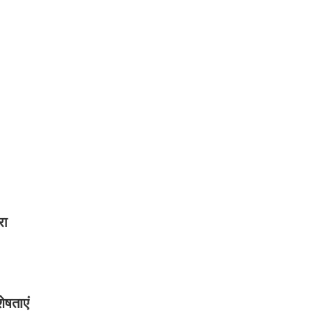
रा
ेषताएं